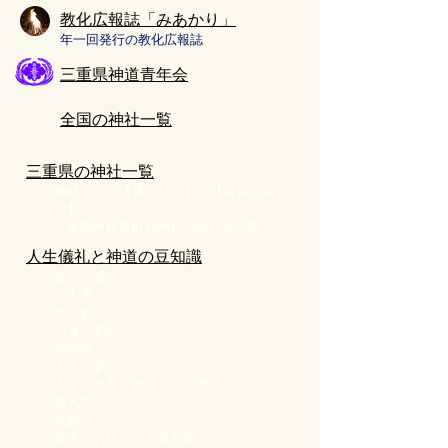
教化広報誌「みあかり」
年一回発行の教化広報誌​
三重県神道青年会
全国の神社一覧
三重県の神社一覧
​・神社まっぷ【津エリア】と【伊賀・名張エ
リア】
​・
三重県内各市町別神社の鎮座地一覧
人生儀礼と神道の豆知識
・
生命の誕生
・
お七夜
・
初宮参り
・
お食い初め
・
初節供
・
七五三参り
・
入学、卒業、就職などの奉告
・
成人式
・
結婚式
・
着帯のお祝い（安産祈願）